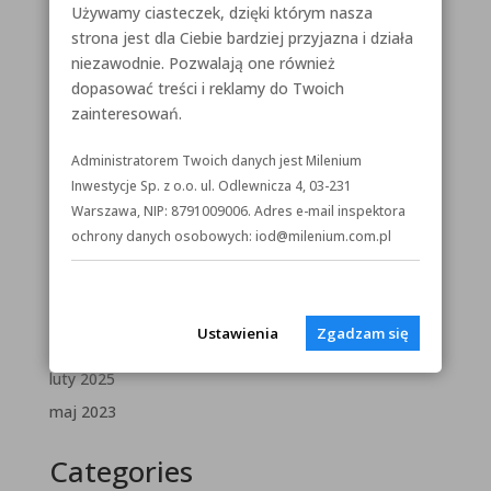
Używamy ciasteczek, dzięki którym nasza
miejsce dla Twojej firmy?
strona jest dla Ciebie bardziej przyjazna i działa
Biura do wynajęcia w Toruniu i Bydgoszczy
niezawodnie. Pozwalają one również
Curie-Skłodowska 67
dopasować treści i reklamy do Twoich
zainteresowań.
Olsztyn
Toruń
Administratorem Twoich danych jest Milenium
Inwestycje Sp. z o.o. ul. Odlewnicza 4, 03-231
Recent Comments
Warszawa, NIP: 8791009006. Adres e-mail inspektora
ochrony danych osobowych: iod@milenium.com.pl
Brak komentarzy do wyświetlenia.
Archives
Ustawienia
Zgadzam się
maj 2025
luty 2025
maj 2023
Categories