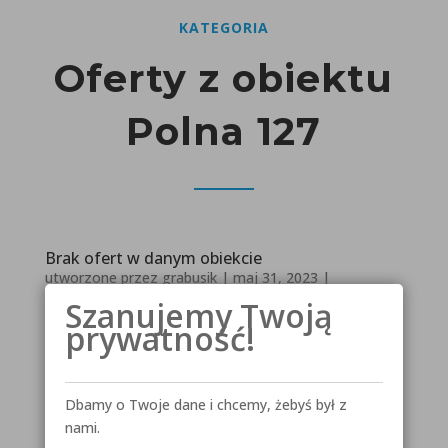
KATEGORIA
Oferty z obiektu
Polna 127
Brak ofert w danym obiekcie
utworzone przez
grabusik
|
maj 31, 2023
|
Uncategorized
Szanujemy Twoją
prywatność!
Dbamy o Twoje dane i chcemy, żebyś był z
nami.