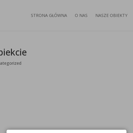
STRONA GŁÓWNA
O NAS
NASZE OBIEKTY
biekcie
ategorized