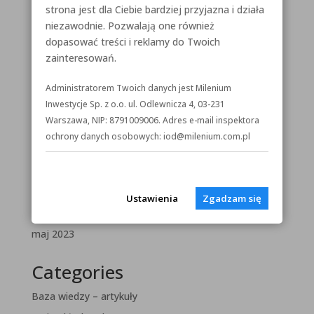
Biura do wynajęcia w Toruniu i Bydgoszczy
strona jest dla Ciebie bardziej przyjazna i działa
Curie-Skłodowska 67
niezawodnie. Pozwalają one również
dopasować treści i reklamy do Twoich
Olsztyn
zainteresowań.
Toruń
Administratorem Twoich danych jest Milenium
Recent Comments
Inwestycje Sp. z o.o. ul. Odlewnicza 4, 03-231
Warszawa, NIP: 8791009006. Adres e-mail inspektora
Brak komentarzy do wyświetlenia.
ochrony danych osobowych: iod@milenium.com.pl
Archives
maj 2025
Ustawienia
Zgadzam się
luty 2025
maj 2023
Categories
Baza wiedzy – artykuły