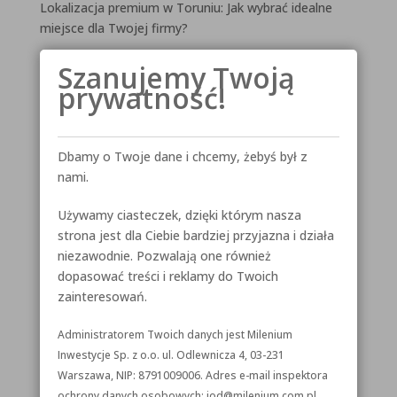
Lokalizacja premium w Toruniu: Jak wybrać idealne
miejsce dla Twojej firmy?
Biura do wynajęcia w Toruniu i Bydgoszczy
Szanujemy Twoją
Curie-Skłodowska 67
prywatność!
Olsztyn
Toruń
Dbamy o Twoje dane i chcemy, żebyś był z
Recent Comments
nami.
Brak komentarzy do wyświetlenia.
Używamy ciasteczek, dzięki którym nasza
strona jest dla Ciebie bardziej przyjazna i działa
Archives
niezawodnie. Pozwalają one również
dopasować treści i reklamy do Twoich
maj 2025
zainteresowań.
luty 2025
Administratorem Twoich danych jest Milenium
maj 2023
Inwestycje Sp. z o.o. ul. Odlewnicza 4, 03-231
Warszawa, NIP: 8791009006. Adres e-mail inspektora
Categories
ochrony danych osobowych: iod@milenium.com.pl