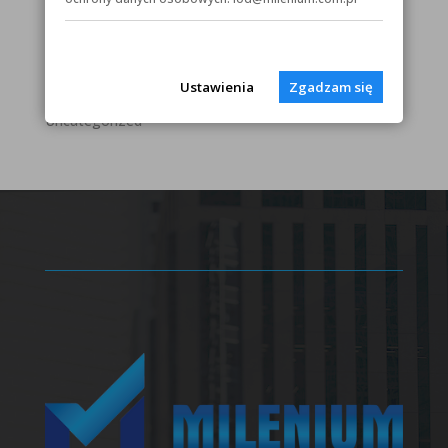
Baza wiedzy – artykuły
Curie-Skłodowska 67
Ustawienia
Zgadzam się
Lokalizacje
Uncategorized