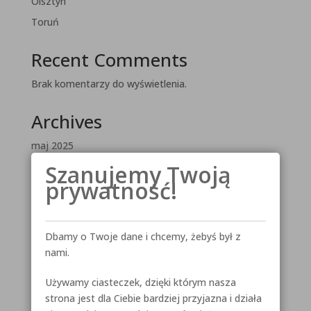
Olsztyn
Toruń
Recent Comments
Brak komentarzy do wyświetlenia.
Archives
maj 2025
Szanujemy Twoją
luty 2025
prywatność!
maj 2023
Categories
Dbamy o Twoje dane i chcemy, żebyś był z
Baza wiedzy – artykuły
nami.
Curie-Skłodowska 67
Używamy ciasteczek, dzięki którym nasza
Lokalizacje
strona jest dla Ciebie bardziej przyjazna i działa