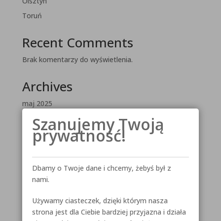
Olsztyn
Toruń
Recent Comments
Brak komentarzy do wyświetlenia.
Archives
maj 2025
Szanujemy Twoją
luty 2025
prywatność!
maj 2023
Categories
Dbamy o Twoje dane i chcemy, żebyś był z
Baza wiedzy – artykuły
nami.
Curie-Skłodowska 67
Używamy ciasteczek, dzięki którym nasza
Lokalizacje
strona jest dla Ciebie bardziej przyjazna i działa