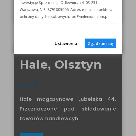
Inwestycje Sp. z o.o. ul. Odlewnicza 4, 03-231
ZOBACZ
Warszawa, NIP: 8791009006. Adres e-mail inspektora
ochrony danych osobowych: iod@milenium.com.pl
Ustawienia
Zgadzam się
03.
Hale, Olsztyn
Hale magazynowe Lubelska 44.
Przeznaczone pod składowanie
towarów handlowcyh.