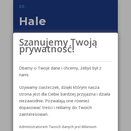
02.
Hale
magazynowe
Szanujemy Twoją
prywatność!
Polna 140B,
Toruń
Dbamy o Twoje dane i chcemy, żebyś był z
nami.
Używamy ciasteczek, dzięki którym nasza
strona jest dla Ciebie bardziej przyjazna i działa
Hale magazynowe wysokiego
niezawodnie. Pozwalają one również
dopasować treści i reklamy do Twoich
składowania dla firmy Logipark
zainteresowań.
RHC.
Administratorem Twoich danych jest Milenium